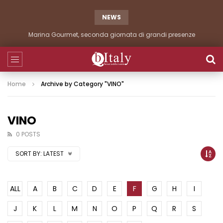
NEWS
Marina Gourmet, seconda giornata di grandi presenze
Home
Archive by Category "VINO"
VINO
0 POSTS
SORT BY:
LATEST
ALL
A
B
C
D
E
F
G
H
I
J
K
L
M
N
O
P
Q
R
S