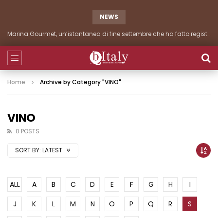
NEWS
Marina Gourmet, un’istantanea di fine settembre che ha fatto registrare importanti presenze
Home
Archive by Category "VINO"
VINO
0 POSTS
SORT BY:
LATEST
ALL
A
B
C
D
E
F
G
H
I
J
K
L
M
N
O
P
Q
R
S