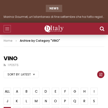
NEWS
Marina Gourmet, un’istantanea di fine settembre che ha fatto registrare importanti presenze
Home
Archive by Category "VINO"
VINO
1 POSTS
SORT BY:
LATEST
ALL
A
B
C
D
E
F
G
H
I
J
K
L
M
N
O
P
Q
R
S