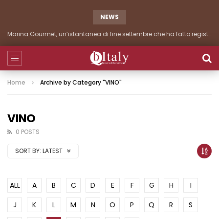
NEWS
Marina Gourmet, un’istantanea di fine settembre che ha fatto registrare importanti presenze
Home
Archive by Category "VINO"
VINO
0 POSTS
SORT BY:
LATEST
ALL
A
B
C
D
E
F
G
H
I
J
K
L
M
N
O
P
Q
R
S