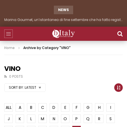
NEWS
Marina Gourmet, un’istantanea di fine settembre che ha fatto registrare importanti presenze
Home
Archive by Category "VINO"
VINO
0 POSTS
SORT BY:
LATEST
ALL
A
B
C
D
E
F
G
H
I
J
K
L
M
N
O
P
Q
R
S