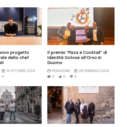
nuovo progetto
Il premio “Pizza e Cocktail” di
ale dello chef
Identità Golose all’Orso in
li
Duomo
16 OTTOBRE 2024
REDAZIONE
28 FEBBRAIO 2024
0
0
0
0