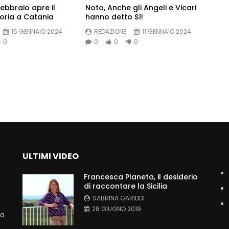
ebbraio apre il
Noto, Anche gli Angeli e Vicari
Coria a Catania
hanno detto Sì!
15 GENNAIO 2024
REDAZIONE
11 GENNAIO 2024
0
0
0
0
ULTIMI VIDEO
Francesca Planeta, il desiderio
di raccontare la Sicilia
SABRINA GARIDDI
28 GIUGNO 2019
La