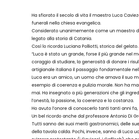
Ha sfiorato il secolo di vita il maestro Luca Caviez
funerali nella chiesa evangelica.
Considerato unanimemente come un maestro del 
legato alla storia di Catania.
Così lo ricorda Luciana Polliotti, storica del gelato.
“Luca è stato un grande, forse il più grande nel mo
coraggio di studiare, la generosità di donare i risult
artigianale italiana il passaggio fondamentale nella 
Luca era un amico, un uomo che amava il suo mest
esempio di coerenza e pulizia morale. Non ha mai a
mai. Ha insegnato a più generazioni che gli ingre
l’onestà, la passione, la coerenza e la costanza.
Ho avuto l’onore di conoscerlo tanti tanti anni fa, 
Un bel ricordo anche dal professore Antonio Di Gra
Tutti sanno dei suoi meriti gastronomici, delle sue
della tavola calda. Pochi, invece, sanno di Luca u