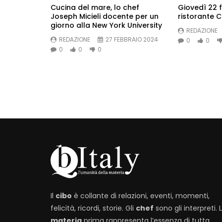
Cucina del mare, lo chef
Giovedì 22 f
Joseph Micieli docente per un
ristorante 
giorno alla New York University
REDAZIONE
REDAZIONE
27 FEBBRAIO 2024
0
0
0
0
0
Il
cibo
è collante di relazioni, eventi, momenti,
felicità, ricordi, storie. Gli
chef
sono gli interpreti. 
materia
prima rappresenta l’essenza di tutta