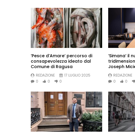
‘Pesce d’Amare’ percorso di
‘Simana’ il 
consapevolezza ideato dal
tridimension
Comune di Ragusa
Joseph Micie
REDAZIONE
17 LUGLIO 2025
REDAZIONE
0
0
0
0
0