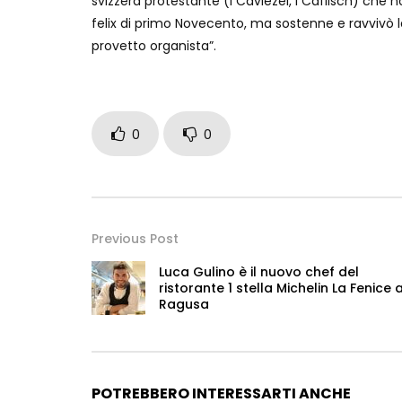
svizzera protestante (i Caviezel, i Caflisch) che n
felix di primo Novecento, ma sostenne e ravvivò l
provetto organista”.
0
0
Previous Post
Luca Gulino è il nuovo chef del
ristorante 1 stella Michelin La Fenice 
Ragusa
POTREBBERO INTERESSARTI ANCHE