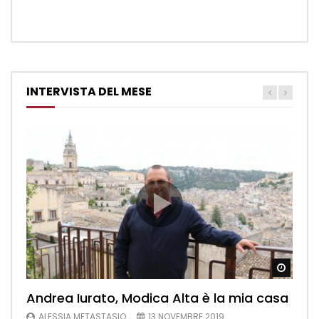
INTERVISTA DEL MESE
Watch
Andrea Iurato, Modica Alta è la mia casa
ALESSIA METASTASIO
13 NOVEMBRE 2019