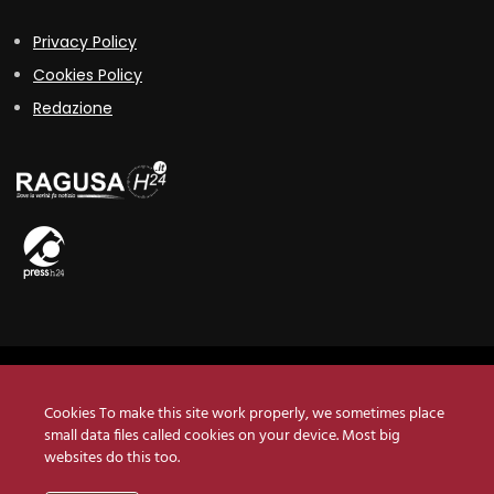
Privacy Policy
Cookies Policy
Redazione
Copyright © 2019 QbItaly • Testata registrata presso il Tribunale di
Ragusa n°1/2019
Cookies To make this site work properly, we sometimes place
small data files called cookies on your device. Most big
Press h24 srls •
Via Felicia Schininà, 42 - 97100 Ragusa
• P.Iva
websites do this too.
01563280880