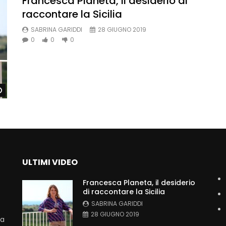
Francesca Planeta, il desiderio di
raccontare la Sicilia
SABRINA GARIDDI
28 GIUGNO 2019
0
0
0
Watch Later
ULTIMI VIDEO
Francesca Planeta, il desiderio
di raccontare la Sicilia
SABRINA GARIDDI
28 GIUGNO 2019
La