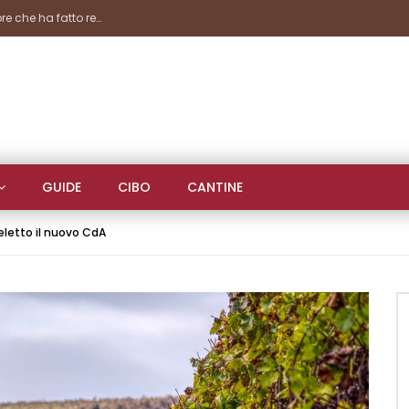
Marina Gourmet, un’istantanea di fine settembre che ha fatto registrare importanti presenze
GUIDE
CIBO
CANTINE
 eletto il nuovo CdA