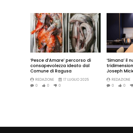
‘Pesce d’Amare’ percorso di
‘Simana’ il 
consapevolezza ideato dal
tridimension
Comune di Ragusa
Joseph Micie
REDAZIONE
17 LUGLIO 2025
REDAZIONE
0
0
0
0
0