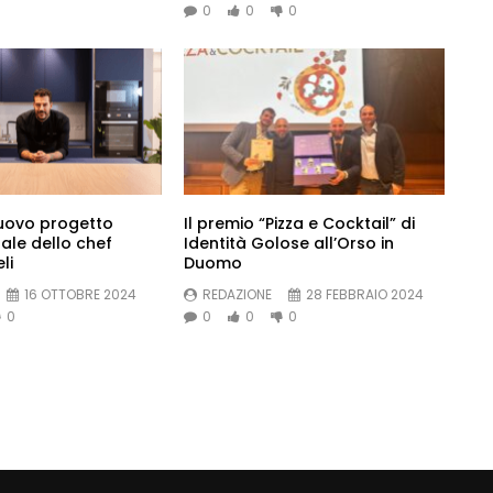
0
0
0
nuovo progetto
Il premio “Pizza e Cocktail” di
ale dello chef
Identità Golose all’Orso in
li
Duomo
16 OTTOBRE 2024
REDAZIONE
28 FEBBRAIO 2024
0
0
0
0