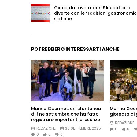
Gioco da tavola: con Sikuleat ci si
diverte con le tradizioni gastronomi
siciliane
POTREBBERO INTERESSARTI ANCHE
Marina Gourmet, un’istantanea
Marina Gou
di fine settembre che ha fatto
giornata di
registrare importanti presenze
REDAZIONE
REDAZIONE
30 SETTEMBRE 2025
0
0
0
0
0