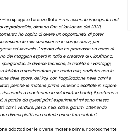
e –
ha spiegato Lorenzo Ruta
– ma essendo impegnato nel
 approfondirle, almeno fino al lockdown del 2020,
momento ho capito di avere un’
opportunità, di poter
 accrescere le mie conoscenze in campi nuovi, per
 grazie ad Accursio Craparo che ha promosso un corso di
o dei maggiori esperti in Italia e creatore di CibOfficina.
, spiegandoci le div
erse tecniche, le finalità e i vantaggi,
 ho iniziato a sperimentare per conto mio,
anzitutto con le
one delle spore, del koji, con l’applicazione nelle carni e
sultati, perché le materie prime venivano esaltate in sapore
, riuscendo a mantenere la salubrità,
la bontà, il profumo e
ari. A partire da questi primi esperimenti mi sono messo
tti: carni, verdure, pesci, misi, salse, garum, ottenendo
zare diversi piatti con materie pr
ime fermentate”.
ione adottati per le diverse materie prime, rigorosamente