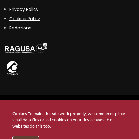
Privacy Policy
Cookies Policy
Redazione
Copyright © 2019 QbItaly • Testata registrata presso il Tribunale di
Ragusa n°1/2019
Cookies To make this site work properly, we sometimes place
small data files called cookies on your device. Most big
Press h24 srls •
Via Felicia Schininà, 42 - 97100 Ragusa
• P.Iva
websites do this too.
01563280880