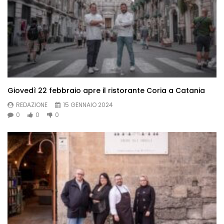
Giovedì 22 febbraio apre il ristorante Coria a Catania
REDAZIONE
15 GENNAIO 2024
0
0
0