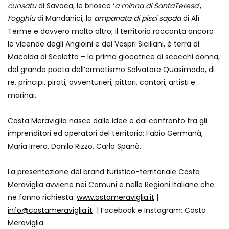
cunsatu
di Savoca, le briosce ‘
a minna di SantaTeresa
’,
l‘ogghiu
di Mandanici, la
ampanata di pisci sapda
di Alì
Terme e davvero molto altro; il territorio racconta ancora
le vicende degli Angioini e dei Vespri Siciliani, è terra di
Macalda di Scaletta – la prima giocatrice di scacchi donna,
del grande poeta dell’ermetismo Salvatore Quasimodo, di
re, principi, pirati, avventurieri, pittori, cantori, artisti e
marinai.
Costa Meraviglia nasce dalle idee e dal confronto tra gli
imprenditori ed operatori del territorio: Fabio Germanà,
Maria Irrera, Danilo Rizzo, Carlo Spanò.
La presentazione del brand turistico-territoriale Costa
Meraviglia avviene nei Comuni e nelle Regioni Italiane che
ne fanno richiesta.
www.ostameraviglia.it
|
info@costameraviglia.it
| Facebook e Instagram: Costa
Meraviglia