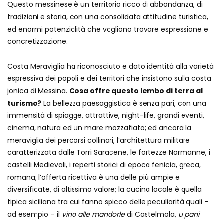
Questo messinese è un territorio ricco di abbondanza, di
tradizioni e storia, con una consolidata attitudine turistica,
ed enormi potenzialità che vogliono trovare espressione e
concretizzazione.
Costa Meraviglia ha riconosciuto e dato identità alla varietà
espressiva dei popoli e dei territori che insistono sulla costa
jonica di Messina.
Cosa offre questo lembo di terra al
turismo?
La bellezza paesaggistica è senza pari, con una
immensità di spiagge, attrattive, night-life, grandi eventi,
cinema, natura ed un mare mozzafiato; ed ancora la
meraviglia dei percorsi collinari, l’architettura militare
caratterizzata dalle Torri Saracene, le fortezze Normanne, i
castelli Medievali, i reperti storici di epoca fenicia, greca,
romana; l’offerta ricettiva è una delle più ampie e
diversificate, di altissimo valore; la cucina locale è quella
tipica siciliana tra cui fanno spicco delle peculiarità quali –
ad esempio – il
vino alle mandorle
di Castelmola,
u pani