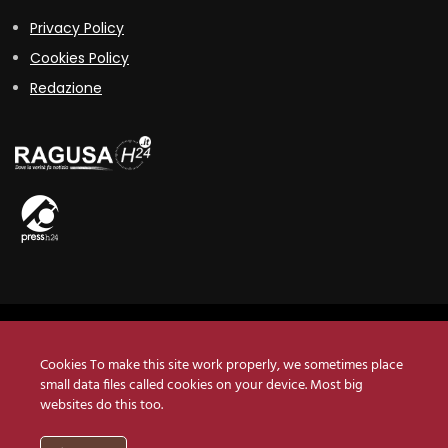
Privacy Policy
Cookies Policy
Redazione
Copyright © 2019 QbItaly • Testata registrata presso il Tribunale di
Ragusa n°1/2019
Cookies To make this site work properly, we sometimes place
small data files called cookies on your device. Most big
Press h24 srls •
Via Felicia Schininà, 42 - 97100 Ragusa
• P.Iva
websites do this too.
01563280880