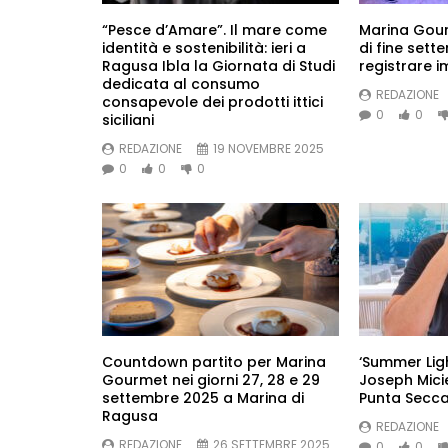
“Pesce d’Amare”. Il mare come
Marina Gour
identità e sostenibilità: ieri a
di fine sett
Ragusa Ibla la Giornata di Studi
registrare 
dedicata al consumo
REDAZIONE
consapevole dei prodotti ittici
0
0
siciliani
REDAZIONE
19 NOVEMBRE 2025
0
0
0
Countdown partito per Marina
‘Summer Ligh
Gourmet nei giorni 27, 28 e 29
Joseph Micie
settembre 2025 a Marina di
Punta Secc
Ragusa
REDAZIONE
REDAZIONE
26 SETTEMBRE 2025
0
0