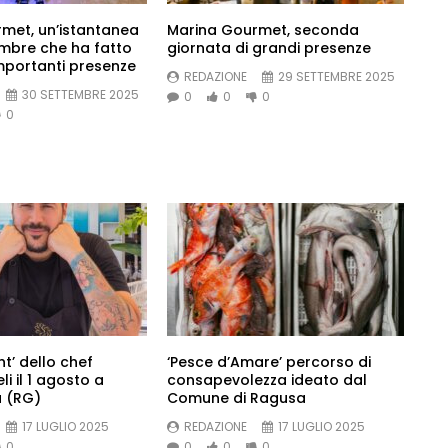
met, un’istantanea
Marina Gourmet, seconda
embre che ha fatto
giornata di grandi presenze
importanti presenze
REDAZIONE
29 SETTEMBRE 2025
30 SETTEMBRE 2025
0
0
0
0
t’ dello chef
‘Pesce d’Amare’ percorso di
li il 1 agosto a
consapevolezza ideato dal
a (RG)
Comune di Ragusa
17 LUGLIO 2025
REDAZIONE
17 LUGLIO 2025
0
0
0
0