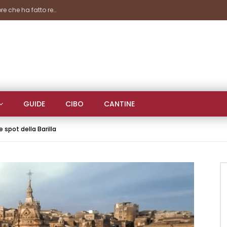
Marina Gourmet, un’istantanea di fine settembre che ha fatto registrare importanti presenze
GUIDE
CIBO
CANTINE
 spot della Barilla